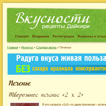
Главная
Владмама
Регистрация
Вопросы и отз
Главная
»
Рецепты
»
Сладкая жизнь
»
Печенье
Я его назвала «2х2» по двум причинам – колич