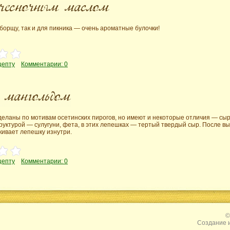
 борщу, так и для пикника — очень ароматные булочки!
цепту
Комментарии: 0
еланы по мотивам осетинских пирогов, но имеют и некоторые отличия — сыр
руктурой — сулугуни, фета, в этих лепешках — тертый твердый сыр. После 
кивает лепешку изнутри.
цепту
Комментарии: 0
©
Создание 