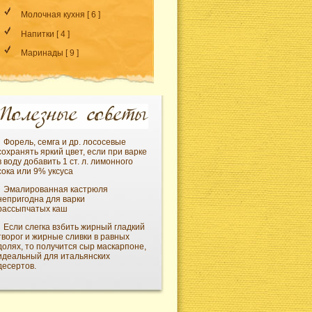
Молочная кухня
[ 6 ]
Напитки
[ 4 ]
Маринады
[ 9 ]
Форель, семга и др. лососевые
сохранять яркий цвет, если при варке
в воду добавить 1 ст. л. лимонного
сока или 9% уксуса
Эмалированная кастрюля
непригодна для варки
рассыпчатых каш
Если слегка взбить жирный гладкий
творог и жирные сливки в равных
долях, то получится сыр маскарпоне,
идеальный для итальянских
десертов.