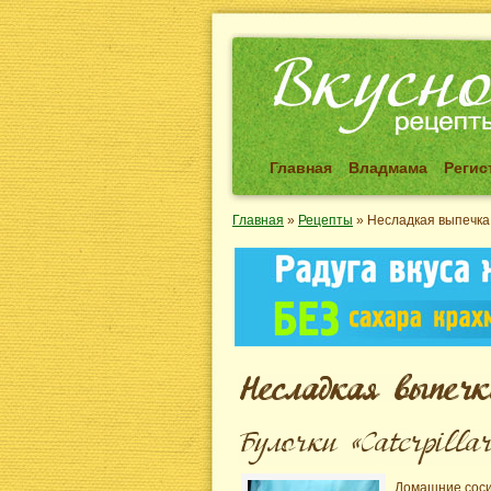
Главная
Владмама
Регис
Главная
»
Рецепты
»
Несладкая выпечка
Домашние соси