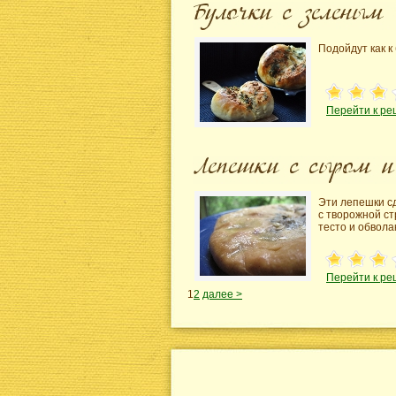
Подойдут как к
Перейти к ре
Эти лепешки сд
с творожной ст
тесто и обвола
Перейти к ре
1
2
далее >