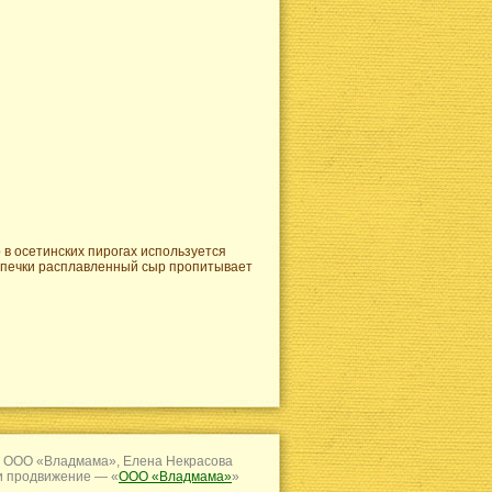
 в осетинских пирогах используется
выпечки расплавленный сыр пропитывает
 ООО «Владмама», Елена Некрасова
и продвижение — «
ООО «Владмама»
»