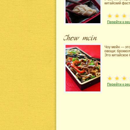
китайский фас
Перейти к ре
Чоу мейн — эт
овощи: броккол
Это китайское
Перейти к ре