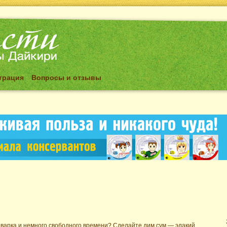
трация
Вопросы и отзывы
оварка и немного свободного времени? Сделайте дим сум — эдакий