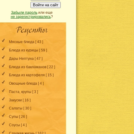
Войти на сайт
Забыли пароль
или еще
не зарегистрировались
?
Мясные блюда
[ 43 ]
Блюда из курицы
[ 59 ]
Дары Нептуна
[ 47 ]
Блюда из баклажанов
[ 22 ]
Блюда из картофеля
[ 15 ]
Овощные блюда
[ 4 ]
Паста, крупы
[ 3 ]
Закуски
[ 16 ]
Салаты
[ 30 ]
Супы
[ 26 ]
Соусы
[ 4 ]
Сладкая жизнь
[ 162 ]