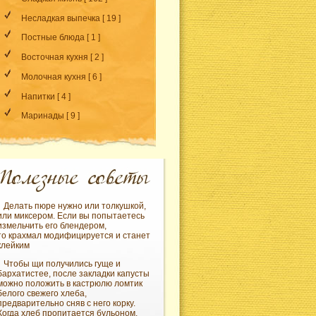
Несладкая выпечка
[ 19 ]
Постные блюда
[ 1 ]
Восточная кухня
[ 2 ]
Молочная кухня
[ 6 ]
Напитки
[ 4 ]
Маринады
[ 9 ]
Делать пюре нужно или толкушкой,
или миксером. Если вы попытаетесь
измельчить его блендером,
то крахмал модифицируется и станет
клейким
Чтобы щи получились гуще и
бархатистее, после закладки капусты
можно положить в кастрюлю ломтик
белого свежего хлеба,
предварительно сняв с него корку.
Когда хлеб пропитается бульоном,