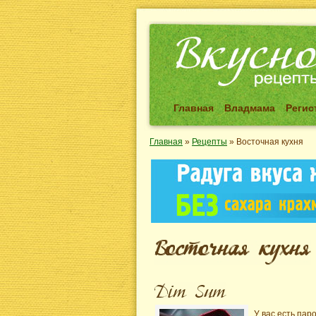
Главная
Владмама
Регис
Главная
»
Рецепты
»
Восточная кухня
У вас есть пар