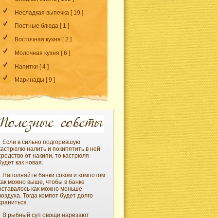
Несладкая выпечка
[ 19 ]
Постные блюда
[ 1 ]
Восточная кухня
[ 2 ]
Молочная кухня
[ 6 ]
Напитки
[ 4 ]
Маринады
[ 9 ]
Если в сильно подгоревшую
кастрюлю налить и покипятить в ней
средство от накипи, то кастрюля
будет как новая.
Наполняйте банки соком и компотом
как можно выше, чтобы в банке
оставалось как можно меньше
воздуха. Тогда компот будет долго
храниться.
В рыбный суп овощи нарезают