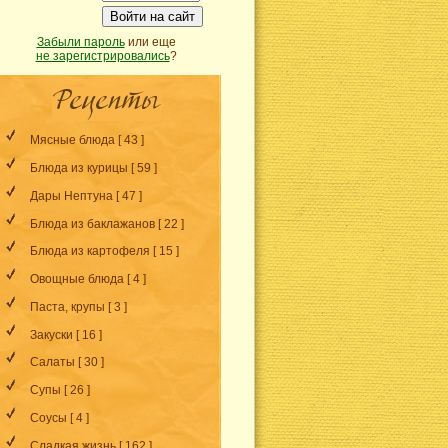
Войти на сайт
Забыли пароль
или еще
не зарегистрировались
?
Мясные блюда
[ 43 ]
Блюда из курицы
[ 59 ]
Дары Нептуна
[ 47 ]
Блюда из баклажанов
[ 22 ]
Блюда из картофеля
[ 15 ]
Овощные блюда
[ 4 ]
Паста, крупы
[ 3 ]
Закуски
[ 16 ]
Салаты
[ 30 ]
Супы
[ 26 ]
Соусы
[ 4 ]
Сладкая жизнь
[ 162 ]