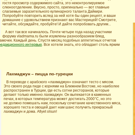
гостя просмотр содержимого сайта, это неконтролируемое
слюноотделение. Вкусно, просто, оригинально — вот главные
слагаемые заразительного кулинарного таланта Дайкири.
Попробуйте повторить вслед за ней хотя бы один рецепт, и ваши
домашние с удовольствием признают вас Мастерицей! Смотрите,
читайте, обсуждайте, пробуйте! И дайте попробовать другим...
А вот так все начиналось. Почти четыре года назад участники
форума vladmama.ru были изумлены разнообразием блюд,
амочек. Каждый день. Спустя месяц подобных аппетитных отчетов
редакционного интервью
. Все хотели знать, кто обладает столь ярким
Лахмаджун – пицца по-турецки
В переводе с арабского «лахмаджун» означает тесто с мясом.
Это своего рода пиде с корнями на Ближнем Востоке, но наиболее
распространен в Турции, где есть сотни ресторанов, которые
делают только именно лахмаджун. Он выпекается в каменных
печах, в которых температура может достигать 2000°С, но это
не должно помешать нам, поскольку сочетание качественного мяса,
хорошего теста и овощей дает нам шанс получить прекрасный
лахмаджун и дома. Afiyet olsun!