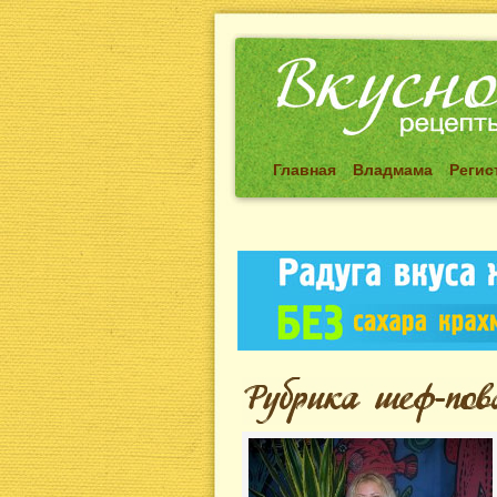
Главная
Владмама
Регис