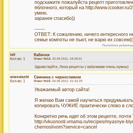
подскажите пожалуйста рецепт приготовлени
яблочного, который на http://www.icooker.ru/
умею.
заранее спасибо))
-------
ОТВЕТ: К сожалению, ничего интересного не
семье компоты не пьют, не варю их совсем((
Последнее редактиро
tali
Кабачки
Кол-во: 1
Ответ №14
, 20.09.2011, 18:28:01
Здравствуйте, Лена рецепты с кабачками очень нужны)
anasutashi
Свинина с черносливом
Кол-во: 1
Ответ №15
, 04.06.2012, 01:31:25
Уважаемый автор сайта!
Я желаю Вам самой научиться придумывать
копировать ЧУЖИЕ практически слово в сло
Конкретно речь идет об этом рецепте, почти
http://vkusnosti.vmama.ru/recipes/myasnye-bly
chernoslivom?service=cancel