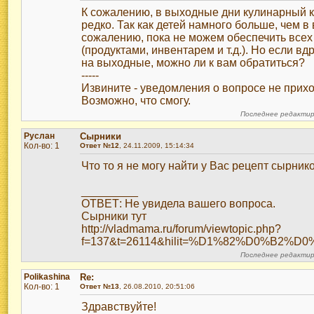
К сожалению, в выходные дни кулинарный 
редко. Так как детей намного больше, чем в
сожалению, пока не можем обеспечить всех
(продуктами, инвентарем и т.д.). Но если в
на выходные, можно ли к вам обратиться?
-----
Извините - уведомления о вопросе не прихо
Возможно, что смогу.
Последнее редактиро
Руслан
Сырники
Кол-во: 1
Ответ №12
, 24.11.2009, 15:14:34
Что то я не могу найти у Вас рецепт сырник
_________
ОТВЕТ: Не увидела вашего вопроса.
Сырники тут
http://vladmama.ru/forum/viewtopic.php?
f=137&t=26114&hilit=%D1%82%D0%B
Последнее редактиро
Polikashina
Re:
Кол-во: 1
Ответ №13
, 26.08.2010, 20:51:06
Здравствуйте!