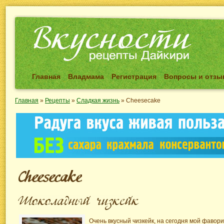
Главная
Владмама
Регистрация
Вопросы и отз
Главная
»
Рецепты
»
Сладкая жизнь
»
Cheesecake
Очень вкусный чизкейк, на сегодня мой фаво