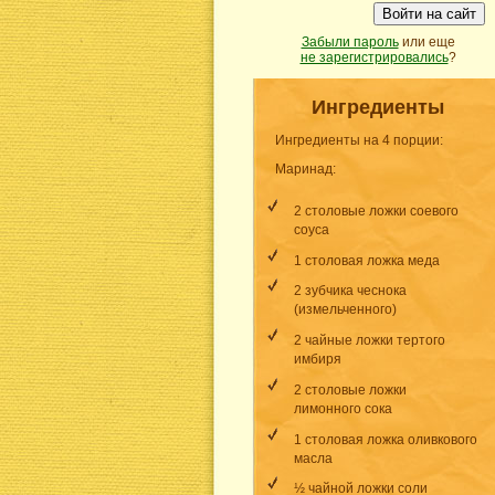
Войти на сайт
Забыли пароль
или еще
не зарегистрировались
?
Ингредиенты
Ингредиенты на 4 порции:
Маринад:
2 столовые ложки соевого
соуса
1 столовая ложка меда
2 зубчика чеснока
(измельченного)
2 чайные ложки тертого
имбиря
2 столовые ложки
лимонного сока
1 столовая ложка оливкового
масла
½ чайной ложки соли