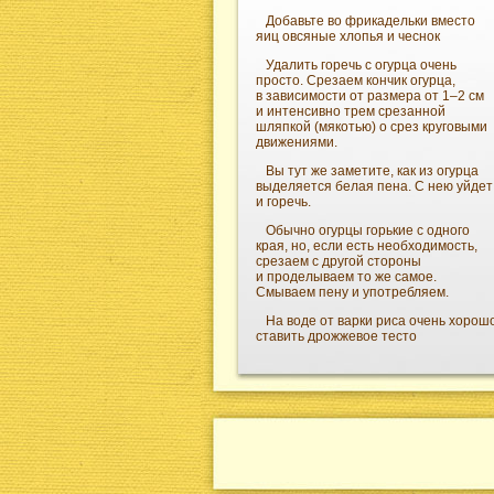
Добавьте во фрикадельки вместо
яиц овсяные хлопья и чеснок
Удалить горечь с огурца очень
просто. Срезаем кончик огурца,
в зависимости от размера от 1–2 см
и интенсивно трем срезанной
шляпкой (мякотью) о срез круговыми
движениями.
Вы тут же заметите, как из огурца
выделяется белая пена. С нею уйдет
и горечь.
Обычно огурцы горькие с одного
края, но, если есть необходимость,
срезаем с другой стороны
и проделываем то же самое.
Смываем пену и употребляем.
На воде от варки риса очень хорош
ставить дрожжевое тесто