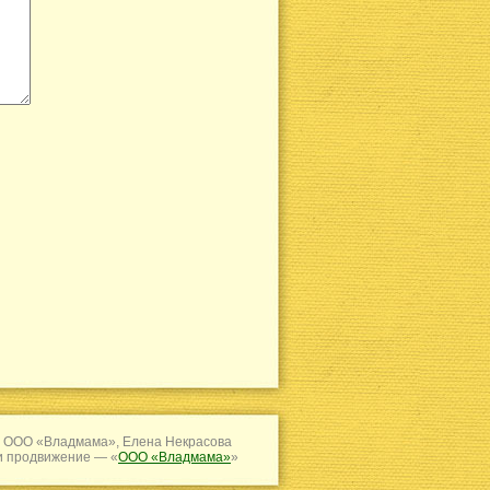
 ООО «Владмама», Елена Некрасова
и продвижение — «
ООО «Владмама»
»