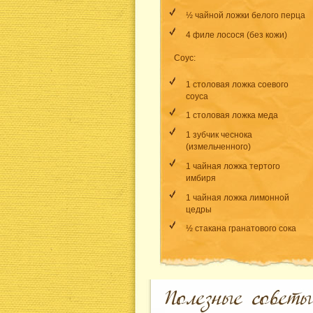
½ чайной ложки белого перца
4 филе лосося (без кожи)
Соус:
1 столовая ложка соевого
соуса
1 столовая ложка меда
1 зубчик чеснока
(измельченного)
1 чайная ложка тертого
имбиря
1 чайная ложка лимонной
цедры
½ стакана гранатового сока