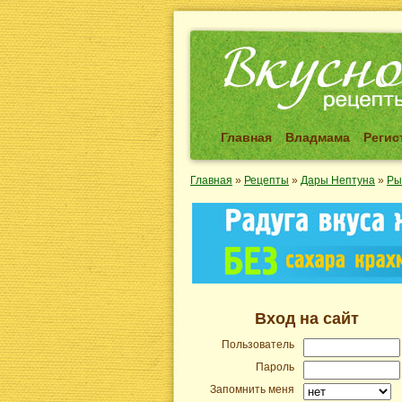
Главная
Владмама
Регис
Главная
»
Рецепты
»
Дары Нептуна
»
Ры
Вход на сайт
Пользователь
Пароль
Запомнить меня