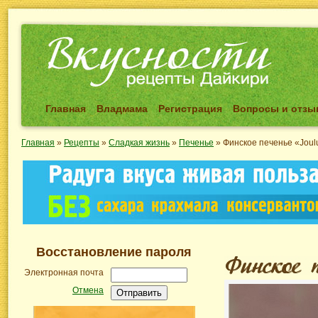
Главная
Владмама
Регистрация
Вопросы и отз
Главная
»
Рецепты
»
Сладкая жизнь
»
Печенье
»
Финское печенье «Joulu
Восстановление пароля
Электронная почта
Отмена
Отправить