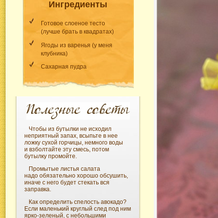
Ингредиенты
Готовое слоеное тесто
(лучше брать в квадратах)
Ягоды из варенья (у меня
клубника)
Сахарная пудра
Чтобы из бутылки не исходил
неприятный запах, всыпьте в нее
ложку сухой горчицы, немного воды
и взболтайте эту смесь, потом
бутылку промойте.
Промытые листья салата
надо обязательно хорошо обсушить,
иначе с него будет стекать вся
заправка.
Как определить спелость авокадо?
Если маленький круглый след под ним
ярко-зеленый,
с небольшими