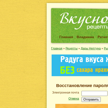
Главная
Владмама
Регис
Главная
»
Рецепты
»
Дары Нептуна
»
Ры
Восстановление парол
Электронная почта
Отмена
Отправить