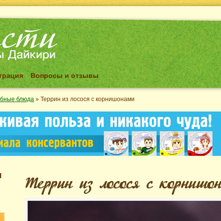
трация
Вопросы и отзывы
бные блюда
»
Террин из лосося с корнишонами
я