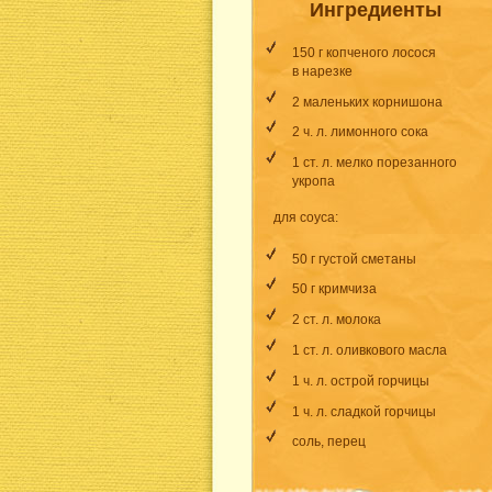
Ингредиенты
150 г копченого лосося
в нарезке
2 маленьких корнишона
2 ч. л. лимонного сока
1 ст. л. мелко порезанного
укропа
для соуса:
50 г густой сметаны
50 г кримчиза
2 ст. л. молока
1 ст. л. оливкового масла
1 ч. л. острой горчицы
1 ч. л. сладкой горчицы
соль, перец