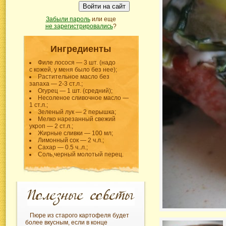
Войти на сайт
Забыли пароль
или еще
не зарегистрировались
?
Ингредиенты
Филе лосося — 3 шт. (надо
с кожей, у меня было без нее);
Растительное масло без
запаха — 2-3 ст.л.;
Огурец — 1 шт. (средний);
Несоленое сливочное масло —
1 ст.л.;
Зеленый лук — 2 перышка;
Мелко нарезанный свежий
укроп — 2 ст.л.;
Жирные сливки — 100 мл;
Лимонный сок — 2 ч.л.;
Сахар — 0.5 ч..л.;
Соль,черный молотый перец.
Пюре из старого картофеля будет
более вкусным, если в конце