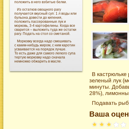
положить в него взбитые белки.
Из остатков овощного рагу
получается вкусный суп: 1 л воды или
бульона довести до кипения,
положить пассерованные лук и
морковь, 3-4 картофелины. Когда все
сварится – выложить туда же остатки
рагу. Подать на стол со сметаной.
Морковку всегда надо смешивать
с каким-нибудь жиром, с ним каротин
усваивается на порядок лучше.
То есть даже для самого легкого супа
тертую морковку надо сначала
немножко обжарить в масле.
В кастрюльке 
зеленый лук (м
минуты. Добави
28%), лимонный
Подавать рыб
Ваша оцен