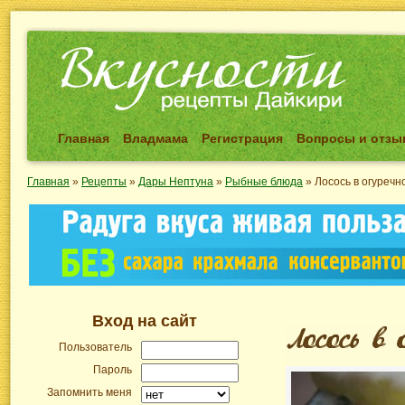
Главная
Владмама
Регистрация
Вопросы и отз
Главная
»
Рецепты
»
Дары Нептуна
»
Рыбные блюда
»
Лосось в огуречн
Вход на сайт
Пользователь
Пароль
Запомнить меня