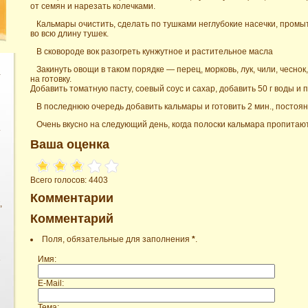
от семян и нарезать колечками.
Кальмары очистить, сделать по тушками неглубокие насечки, промы
во всю длину тушек.
В сковороде вок разогреть кунжутное и растительное масла
Закинуть овощи в таком порядке — перец, морковь, лук, чили, чесно
на готовку.
Добавить томатную пасту, соевый соус и сахар, добавить 50 г воды и 
В последнюю очередь добавить кальмары и готовить 2 мин., постоя
Очень вкусно на следующий день, когда полоски кальмара пропита
.
Ваша оценка
Всего голосов: 4403
Комментарии
,
Комментарий
Поля, обязательные для заполнения
*
.
Имя:
е
E-Mail:
Тема: