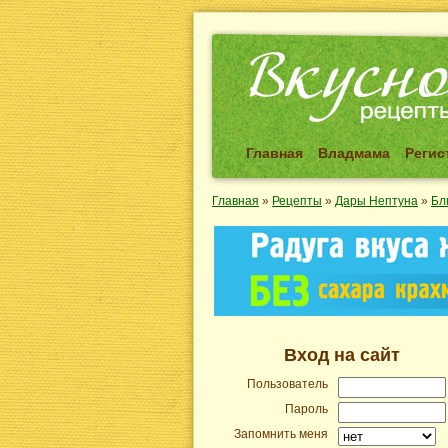
Главная
Владмама
Регис
Главная
»
Рецепты
»
Дары Нептуна
»
Бл
Вход на сайт
Пользователь
Пароль
Запомнить меня