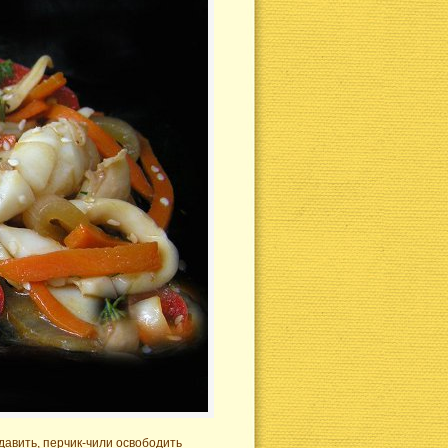
давить,
перчик-чили
освободить