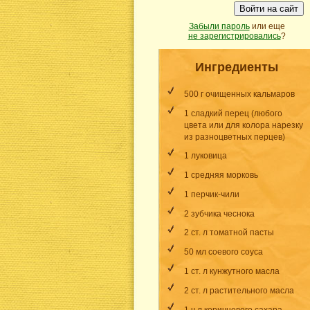
Войти на сайт
Забыли пароль
или еще
не зарегистрировались
?
Ингредиенты
500 г очищенных кальмаров
1 сладкий перец (любого
цвета или для колора нарезку
из разноцветных перцев)
1 луковица
1 средняя морковь
1
перчик-чили
2 зубчика чеснока
2 ст. л томатной пасты
50 мл соевого соуса
1 ст. л кунжутного масла
2 ст. л растительного масла
1 ч л коричневого сахара