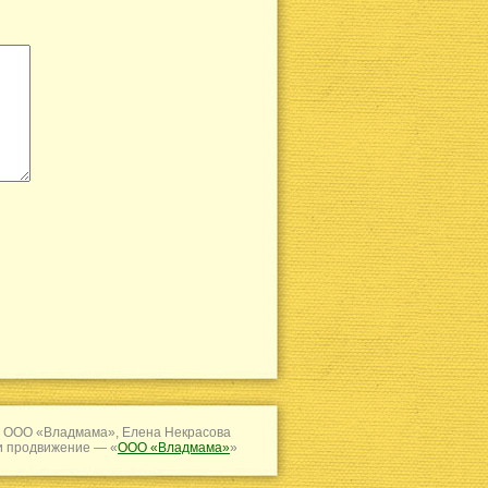
 ООО «Владмама», Елена Некрасова
и продвижение — «
ООО «Владмама»
»