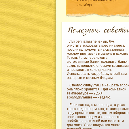
или мёда
Лук репчатый печеный. Лук
очистить, надрезать крест-накрест,
посолить, положить на смазанный
маслом противень и запечь в духовке
Готовый лук переложить
в стеклянные банки, охладить, банки
закрыть полиэтиленовыми крышками
и поставить в холодильник.
Использовать как добавку к грибным,
овощным и мясным блюдам.
Спелую сливу лучше не брать впрок
она плохо хранится. При комнатной
температуре — 2 дня,
в холодильнике — неделю.
Если вам надо много льда, а у вас
только одна формочка, то заморозьт
воду прямо в пакете, потом оберните
пакет полотенцем и хорошенько
побейте его скалкой или молотком
для мяса. У вас получится много