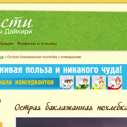
трация
Вопросы и отзывы
ов
»
Острая баклажанная похлебка с помидорами
я