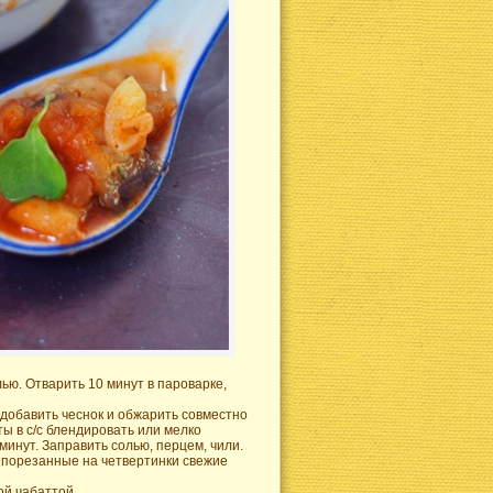
ью. Отварить 10 минут в пароварке,
 добавить чеснок и обжарить совместно
ты в
с/с
блендировать или мелко
минут. Заправить солью, перцем, чили.
и порезанные на четвертинки свежие
ой чабаттой.