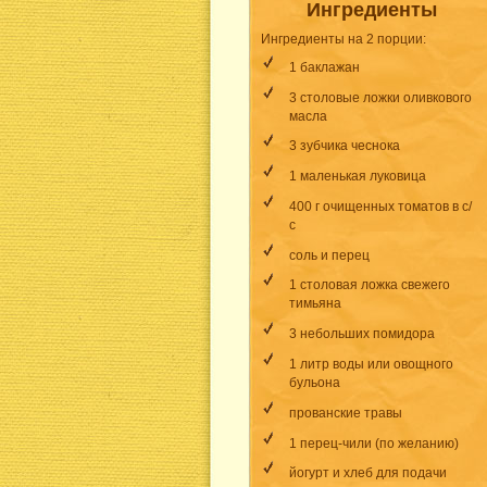
Ингредиенты
Ингредиенты на 2 порции:
1 баклажан
3 столовые ложки оливкового
масла
3 зубчика чеснока
1 маленькая луковица
400 г очищенных томатов в с/
с
соль и перец
1 столовая ложка свежего
тимьяна
3 небольших помидора
1 литр воды или овощного
бульона
прованские травы
1
перец-чили
(по желанию)
йогурт и хлеб для подачи