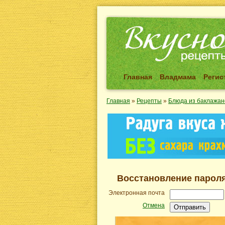
Главная
Владмама
Регис
Главная
»
Рецепты
»
Блюда из баклажан
Восстановление парол
Электронная почта
Отмена
Отправить