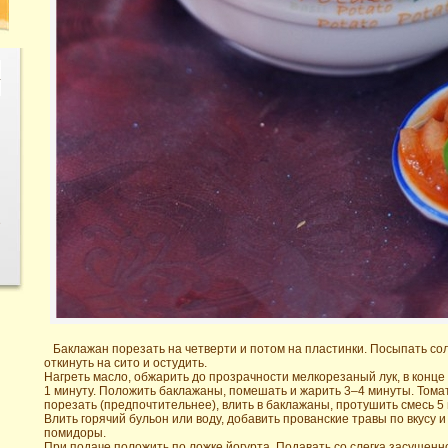
е
Баклажан порезать на четверти и потом на пластинки. Посыпать сол
откинуть на сито и остудить.
Нагреть масло, обжарить до прозрачности мелкорезаный лук, в конце
1 минуту. Положить баклажаны, помешать и жарить 3–4 минуты. Тома
порезать (предпочтительнее), влить в баклажаны, протушить смесь 5 
Влить горячий бульон или воду, добавить прованские травы по вкусу 
помидоры.
При подаче положить по ложке йогурта. Подавать со слегка засушенн