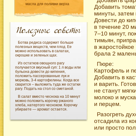
Добавить фарш
масла для поливки верха
Добавить томат
минуты, затем 
Довести до кип
в течение 20 м
7–10 минут, по
тимьян, припр
Ботва редиса содержит больше
в жаростойкое
полезных веществ, чем плод. Ее
можно использовать в салатах,
брала 2 мален
окрошке и зеленых щах.
Пюре:
Из остатков овощного рагу
получается вкусный суп: 1 л воды или
Картофель и пе
бульона довести до кипения,
положить пассерованные лук и
Добавить в кас
морковь, 3-4 картофелины. Когда все
и варить. Гото
сварится – выложить туда же остатки
рагу. Подать на стол со сметаной.
не станут мягк
молоко и муск
В салат вместо чеснока на 10 минут
можно положить корочку ржаного
и перцем.
хлеба, натертого чесноком. Корочку
убираете — аромат остается.
Разогреть дух
отсадила из к
или просто по