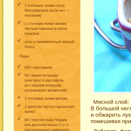
2 столовые ложки соуса
Worcestershire (если нет —
опускаем)
1 столовую ложку свежих
листьев тимьяна (я взяла
базилик)
соль и свежемолотый черный
перец
Пюре:
650 г картофеля
50 г корня петрушки
(или просто картофель,
но с корнем петрушки
несравненно ароматней)
3 столовые ложки молока
Мясной слой:
2 щепотки тертого мускатного
В большой негл
ореха
и обжарить лук
60 г тертого сыра Чеддер
помешивая при 
или дополнительно 2 ст. л.
растопленного сливочного