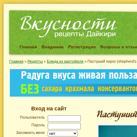
Главная
Владмама
Регистрация
Вопросы и отз
Главная
»
Рецепты
»
Блюда из картофеля
»
Пастуший пирог (shepherd's 
Вход на сайт
Пользователь
Пароль
Запомнить меня