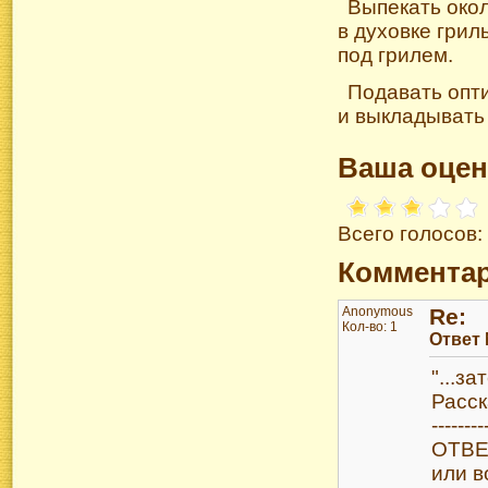
Выпекать окол
в духовке грил
под грилем.
Подавать опти
и выкладывать 
Ваша оцен
Всего голосов:
Коммента
Anonymous
Re:
Кол-во: 1
Ответ
"...з
Расск
--------
ОТВЕТ
или в