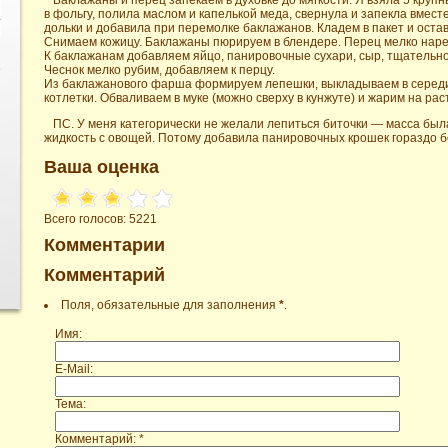
Баклажаны и перец запекаем в духовке до мягкости. Я взяла 5 крупн
в фольгу, полила маслом и капелькой меда, свернула и запекла вмес
дольки и добавила при перемолке баклажанов. Кладем в пакет и оста
Снимаем кожицу. Баклажаны пюрируем в блендере. Перец мелко наре
К баклажанам добавляем яйцо, панировочные сухари, сыр, тщательн
е
Чеснок мелко рубим, добавляем к перцу.
Из баклажанового фарша формируем лепешки, выкладываем в середи
котлетки. Обваливаем в муке (можно сверху в кунжуте) и жарим на ра
ПС. У меня категорически не желали лепиться биточки — масса была
жидкость с овощей. Потому добавила панировочных крошек гораздо 
Ваша оценка
Всего голосов: 5221
Комментарии
Комментарий
Поля, обязательные для заполнения
*
.
Имя:
E-Mail:
Тема:
Комментарий: *