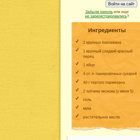
Войти на сайт
Забыли пароль
или еще
не зарегистрировались
?
Ингредиенты
2 крупных баклажана
1 крупный сладкий красный
перец
1 яйцо
4 ст. л. панировочных сухарей
40 г тертого пармезана
2 зубчика чеснока (у меня 5)
соль
мука
растительное масло