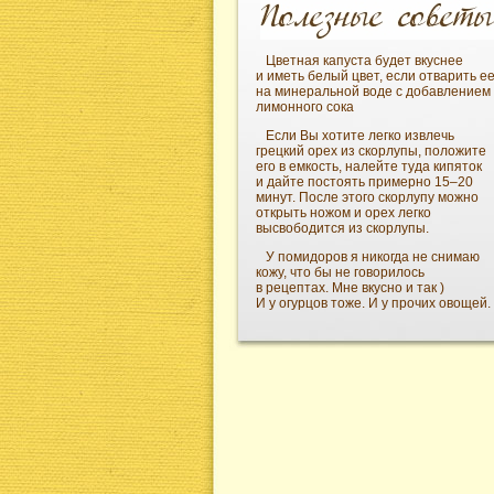
Цветная капуста будет вкуснее
и иметь белый цвет, если отварить е
на минеральной воде с добавлением
лимонного сока
Если Вы хотите легко извлечь
грецкий орех из скорлупы, положите
его в емкость, налейте туда кипяток
и дайте постоять примерно 15–20
минут. После этого скорлупу можно
открыть ножом и орех легко
высвободится из скорлупы.
У помидоров я никогда не снимаю
кожу, что бы не говорилось
в рецептах. Мне вкусно и так )
И у огурцов тоже. И у прочих овощей.