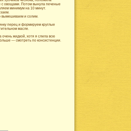
ых зубчиков чеснока, положила
те с овощами. Потом вынула печеные
вляем минимум на 10 минут.
заем.
о вымешиваем и солим.
нку перец и формируем круглые
стительном масле.
 очень жидкой, хотя я слила всю
больше — смотреть по консистенции.