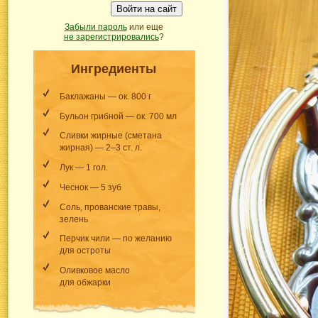
Войти на сайт
Забыли пароль
или еще
не зарегистрировались
?
Ингредиенты
Баклажаны — ок. 800 г
Бульон грибной — ок. 700 мл
Сливки жирные (сметана
жирная) — 2–3 ст. л.
Лук — 1 гол.
Чеснок — 5 зуб
Соль, прованские травы,
зелень
Перчик чили — по желанию
для остроты
Оливковое масло
для обжарки