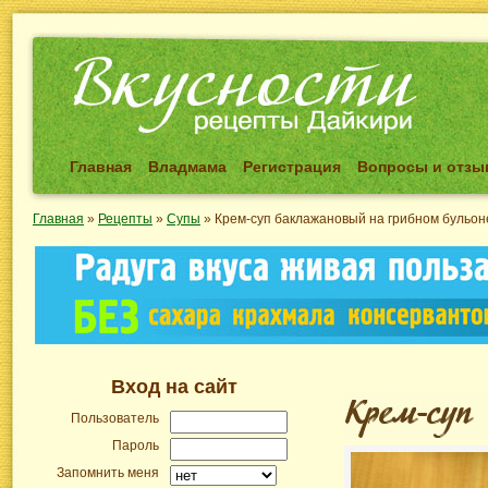
Главная
Владмама
Регистрация
Вопросы и отз
Главная
»
Рецепты
»
Супы
»
Крем-суп баклажановый на грибном бульон
Вход на сайт
Пользователь
Пароль
Запомнить меня