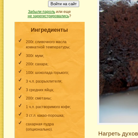
Войти на сайт
Забыли пароль
или еще
не зарегистрировались
?
Ингредиенты
200г. сливочного масла
комнатной температуры;
300г. муки;
200г. сахара;
100г. шоколада горького;
3 ч.л. разрыхлителя;
3 средних яйца;
200г. сметаны;
1 ч.л. растворимого кофе;
3 ст.л. какао-порошка;
cахарная пудра
(опционально).
Нагреть духов