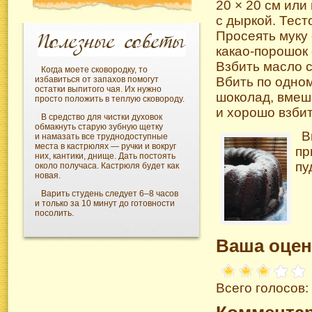
20 × 20 см или
с дыркой. Тес
Просеять муку
какао-порошок 
Взбить масло с
Когда моете сковородку, то
избавиться от запахов помогут
Вбить по одном
остатки выпитого чая. Их нужно
шоколад, вмеша
просто положить в теплую сковороду.
и хорошо взбит
В средство для чистки духовок
обмакнуть старую зубную щетку
В
и намазать все труднодоступные
места в кастрюлях — ручки и вокруг
пр
них, кантики, днище. Дать постоять
пу
около получаса. Кастрюля будет как
новая.
Варить студень следует 6–8 часов
и только за 10 минут до готовности
посолить.
Ваша оцен
Всего голосов: