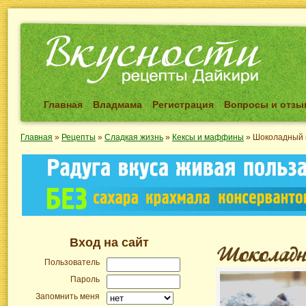
Главная
Владмама
Регистрация
Вопросы и отз
Главная
»
Рецепты
»
Сладкая жизнь
»
Кексы и маффины
»
Шоколадный 
Вход на сайт
Пользователь
Пароль
Запомнить меня