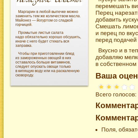
перемешать ви
Маргарин в любой выпечке можно
Перец нарезать
заменить тем же количеством масла.
добавить куску
Майонез — йогуртом со сладкой
горчицей.
Смешать лимон
и перец по вкус
Промытые листья салата
надо обязательно хорошо обсушить,
перед подачей 
иначе с него будет стекать вся
заправка.
Вкусно и в те
Чтобы при приготовлении блюд
добавляю мелк
из замороженных овощей в них
оставалось больше витаминов,
в собственном 
следует опускать овощи только
в кипящую воду или на раскаленную
Ваша оцен
сковороду.
Всего голосов:
Коммента
Коммента
Поля, обяза