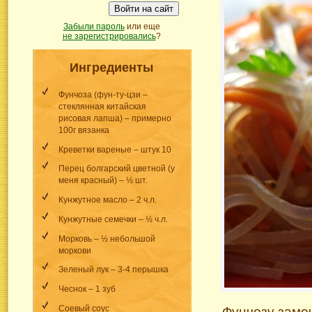
Войти на сайт
Забыли пароль
или еще
не зарегистрировались
?
Ингредиенты
Фунчоза (фун-ту-цзи –
стеклянная китайская
рисовая лапша) – примерно
100г вязанка
Креветки вареные – штук 10
Перец болгарский цветной (у
меня красный) – ½ шт.
Кунжутное масло – 2 ч.л.
Кунжутные семечки – ½ ч.л.
Морковь – ½ небольшой
моркови
Зеленый лук – 3-4 перышка
Чеснок – 1 зуб
Соевый соус
Фунчозу замоч