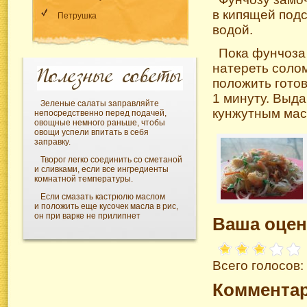
в кипящей под
Петрушка
водой.
Пока фунчоза 
натереть солом
положить готов
1 минуту. Выда
Зеленые салаты заправляйте
кунжутным мас
непосредственно перед подачей,
овощные немного раньше, чтобы
овощи успели впитать в себя
заправку.
Творог легко соединить со сметаной
и сливками, если все ингредиенты
комнатной температуры.
Если смазать кастрюлю маслом
и положить еще кусочек масла в рис,
он при варке не прилипнет
Ваша оцен
Всего голосов:
Коммента