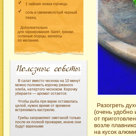
1 чайная ложка горчицы
соль и свежемолотый черный
перец
Дополнительно
для гарнирования: багет, гренки,
соленые огурцы, каперсы
по желанию.
В салат вместо чеснока на 10 минут
можно положить корочку ржаного
хлеба, натертого чесноком. Корочку
убираете — аромат остается.
Чтобы рыба при варке оставалась
Разогреть дух
целой, нужно время от времени
встряхивать кастрюлю.
(очень удобно 
от приготовлен
Грибы заправляют сметаной только
после их полной прожарки, иначе они
возле плавнико
будут вареными
на кусок алюм