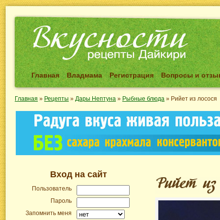
Главная
Владмама
Регистрация
Вопросы и отз
Главная
»
Рецепты
»
Дары Нептуна
»
Рыбные блюда
»
Рийет из лосося
Вход на сайт
Пользователь
Пароль
Запомнить меня