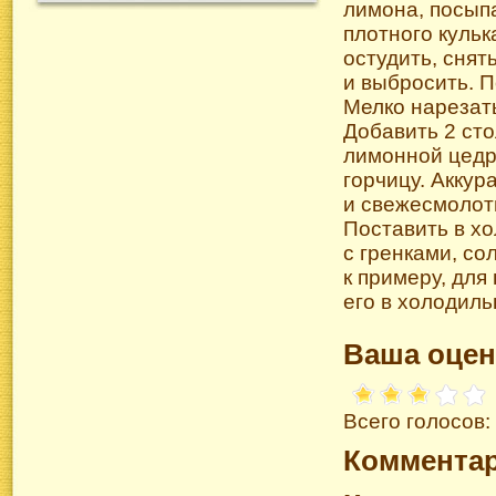
лимона, посыпа
плотного кульк
остудить, снят
и выбросить. 
Мелко нарезать
Добавить 2 сто
лимонной цедры
горчицу. Акку
и свежеcмолот
Поставить в хо
с гренками, со
к примеру, для
его в холодиль
Ваша оцен
Всего голосов:
Коммента