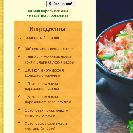
Войти на сайт
Забыли пароль
или еще
не зарегистрировались
?
Ингредиенты
Ингредиенты 5 порций:
300 г свежего свежего лосося
1 лимон (4 столовые ложки
сока и 1 чайная ложка цедры)
130 г копченого лосося
(холодного копчения)
1,5 столовых ложки
нарезанного укропа
1,5 столовых ложки
нарезанного зеленого лука
1 столовая ложка мягкого
сливочного масла
3 столовые ложки густой
сметаны (от 20%)