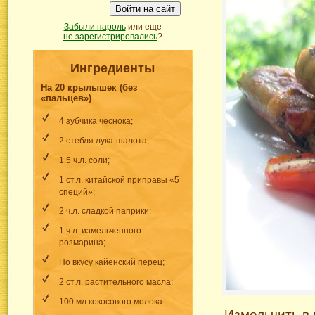
Войти на сайт
Забыли пароль
или еще
не зарегистрировались
?
Ингредиенты
На 20 крылышек (без
«пальцев»)
4 зубчика чеснока;
2 стебля лука-шалота;
1.5 ч.л. соли;
1 ст.л. китайской приправы «5
специй»;
2 ч.л. сладкой паприки;
1 ч.л. измельченного
розмарина;
По вкусу кайенский перец;
2 ст.л. растительного масла;
100 мл кокосового молока.
Измельчить в 