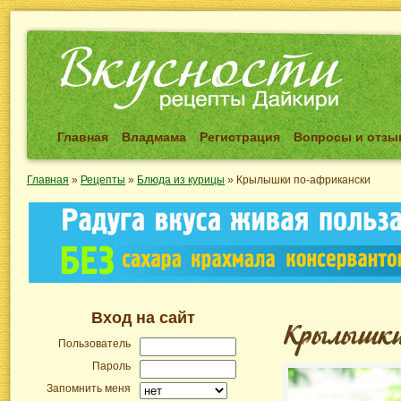
Главная
Владмама
Регистрация
Вопросы и отз
Главная
»
Рецепты
»
Блюда из курицы
»
Крылышки по-африкански
Вход на сайт
Пользователь
Пароль
Запомнить меня