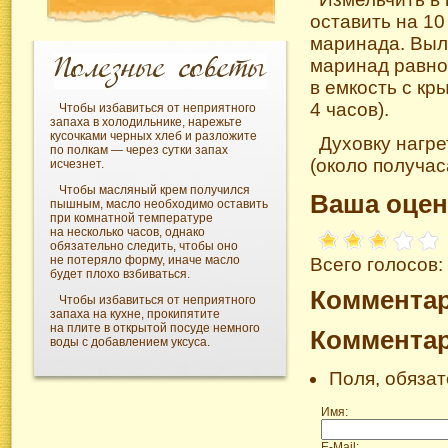
оставить на 1
маринада. Выл
маринад равно
в емкость с кр
4 часов).
Чтобы избавиться от неприятного
запаха в холодильнике, нарежьте
кусочками черных хлеб и разложите
Духовку нагре
по полкам — через сутки запах
(около получас
исчезнет.
Чтобы масляный крем получился
Ваша оцен
пышным, масло необходимо оставить
при комнатной температуре
на несколько часов, однако
обязательно следить, чтобы оно
не потеряло форму, иначе масло
Всего голосов:
будет плохо взбиваться.
Коммента
Чтобы избавиться от неприятного
запаха на кухне, прокипятите
на плите в открытой посуде немного
Коммента
воды с добавлением уксуса.
Поля, обяза
Имя:
E-Mail: