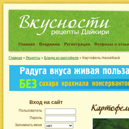
Главная
Владмама
Регистрация
Вопросы и отз
Главная
»
Рецепты
»
Блюда из картофеля
»
Картофель Hasselback
Вход на сайт
Пользователь
Пароль
Запомнить меня