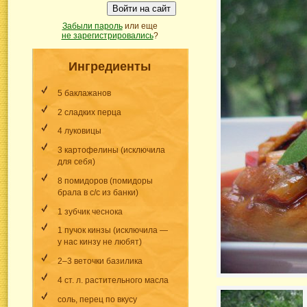
Войти на сайт
Забыли пароль
или еще
не зарегистрировались
?
Ингредиенты
5 баклажанов
2 сладких перца
4 луковицы
3 картофелины (исключила
для себя)
8 помидоров (помидоры
брала в с/с из банки)
1 зубчик чеснока
1 пучок кинзы (исключила —
у нас кинзу не любят)
2–3 веточки базилика
4 ст. л. растительного масла
соль, перец по вкусу