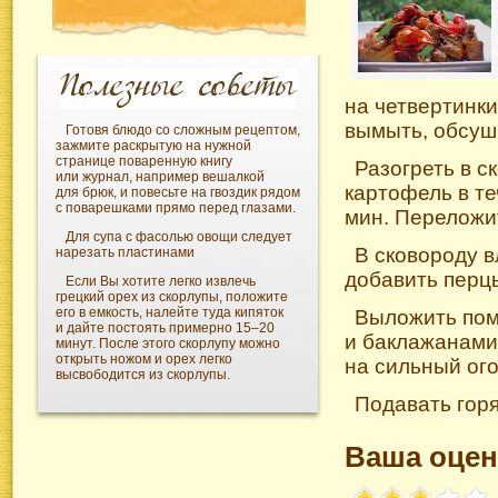
на четвертинки
вымыть, обсуши
Готовя блюдо со сложным рецептом,
зажмите раскрытую на нужной
странице поваренную книгу
Разогреть в с
или журнал, например вешалкой
картофель в те
для брюк, и повесьте на гвоздик рядом
с поварешками прямо перед глазами.
мин. Переложи
Для супа с фасолью овощи следует
В сковороду в
нарезать пластинами
добавить перцы
Если Вы хотите легко извлечь
грецкий орех из скорлупы, положите
его в емкость, налейте туда кипяток
Выложить пом
и дайте постоять примерно 15–20
и баклажанами,
минут. После этого скорлупу можно
открыть ножом и орех легко
на сильный ого
высвободится из скорлупы.
Подавать гор
Ваша оцен