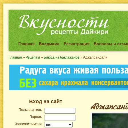
Главная
Владмама
Регистрация
Вопросы и отз
Главная
»
Рецепты
»
Блюда из баклажанов
»
Аджапсандали
Вход на сайт
Пользователь
Пароль
Запомнить меня