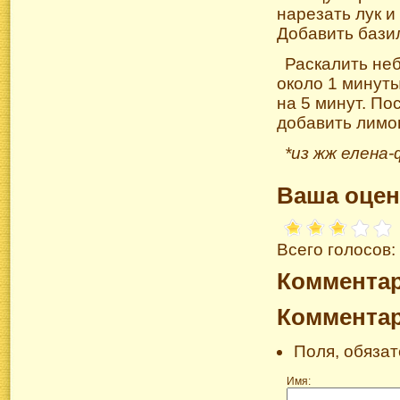
нарезать лук и
Добавить базил
Раскалить не
около 1 минуты
на 5 минут. По
добавить лимон
*из жж
елена-
Ваша оцен
Всего голосов:
Коммента
Коммента
Поля, обяза
Имя: