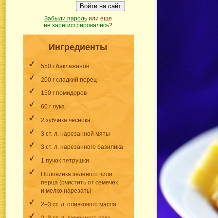
Войти на сайт
Забыли пароль
или еще
не зарегистрировались
?
Ингредиенты
550 г баклажанов
200 г сладкий перец
150 г помидоров
60 г лука
2 зубчика чеснока
3 ст. л. нарезанной мяты
3 ст. л. нарезанного базилика
1 пучок петрушки
Половинка зеленого чили
перца (очистить от семечек
и мелко нарезать)
2–3 ст. л. оливкового масла
2–3 ст. л. лимонного сока