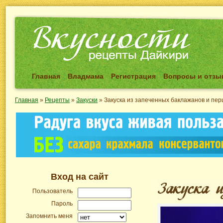
Главная
Владмама
Регистрация
Вопросы и отз
Главная
»
Рецепты
»
Закуски
»
Закуска из запеченных баклажанов и пер
Вход на сайт
Пользователь
Пароль
Запомнить меня