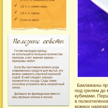
1/2 ч. л. семян зиры
1/3 ч. л. тмина
Соль по вкусу
Готовя молодую курицу,
не используйте большое количество
приправ, а вот жирная курица —
приправы любит
Если Вы противник всякого рода
современных средств для мытья, его
можно заменить обычной кухонной
содой. В ней следует хорошо
прокипятить посуду. Сода также
способна устранить весь неприятный
Баклажаны про
запах.
под грилем до
Добавьте во фрикадельки вместо
кубиками. Перц
яиц овсяные хлопья и чеснок
в полиэтиленов
кожицу нарезат