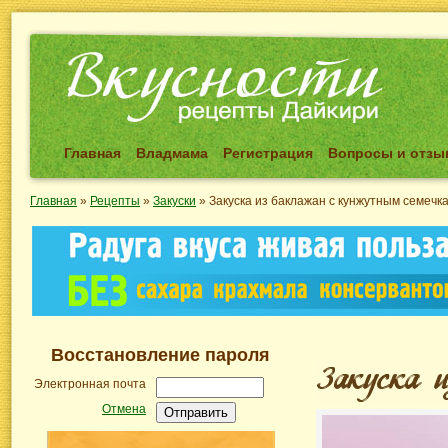
Главная
Владмама
Регистрация
Вопросы и отз
Главная
»
Рецепты
»
Закуски
»
Закуска из баклажан с кунжутным семечк
Восстановление пароля
Электронная почта
Отмена
Отправить