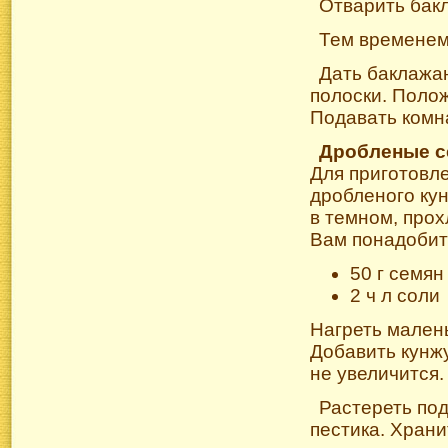
Отварить бакл
Тем временем
Дать баклажан
полоски. Полож
Подавать комн
Дробленые с
Для приготовле
дробленого ку
в темном, про
Вам понадобит
50 г семян
2 ч л соли
Нагреть мален
Добавить кунжу
не увеличится.
Растереть по
пестика. Храни