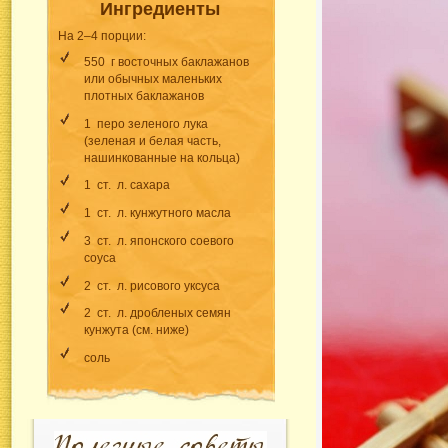
Ингредиенты
На 2–4 порции:
550 г восточных баклажанов
или обычных маленьких
плотных баклажанов
1 перо зеленого лука
(зеленая и белая часть,
нашинкованные на кольца)
1 ст. л. сахара
1 ст. л. кунжутного масла
3 ст. л. японского соевого
соуса
2 ст. л. рисового уксуса
2 ст. л. дробленых семян
кунжута (см. ниже)
соль