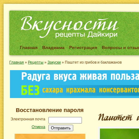
Главная
Владмама
Регистрация
Вопросы и отз
Главная
»
Рецепты
»
Закуски
»
Паштет из грибов и баклажанов
Восстановление пароля
Электронная почта
Отмена
Отправить