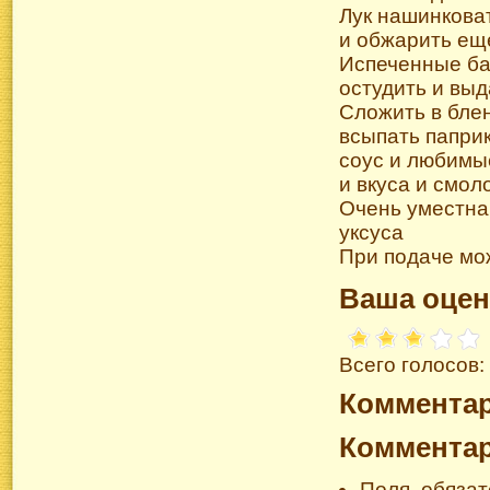
Лук нашинковат
и обжарить еще
Испеченные бак
остудить и выд
Сложить в блен
всыпать паприк
соус и любимы
и вкуса и смол
Очень уместна
уксуса
При подаче мо
Ваша оцен
Всего голосов:
Коммента
Коммента
Поля, обяза