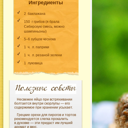
Ингредиенты
2 баклажана
150 г грибов (я брала
Сибирскую смесь, можно
шампиньоны)
5–6 зубцов чеснока
1 ч. л. паприки
1 ч. л. резаной зелени
1 луковица
Несвежее яйцо при встряхивании
болтается внутри скорлупы — его
содержимое при хранении усыхает.
Грецкие орехи для пирогов и тортов
рекомендуется слегка прокалить
в духовке — эти придаст им лучший
аромат и вкус.