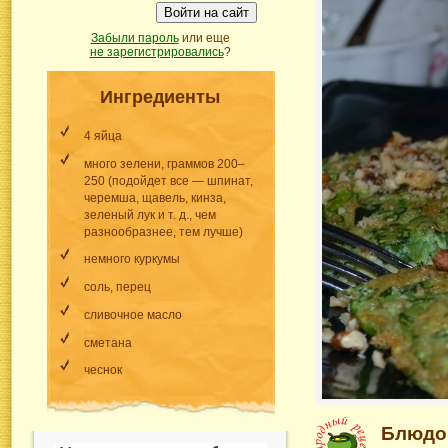
Войти на сайт
Забыли пароль
или еще
не зарегистрировались
?
Ингредиенты
4 яйца
много зелени, граммов 200–
250 (подойдет все — шпинат,
черемша, щавель, кинза,
зеленый лук и т. д., чем
разнообразнее, тем лучше)
немного куркумы
соль, перец
сливочное масло
сметана
чеснок
Блюдо 