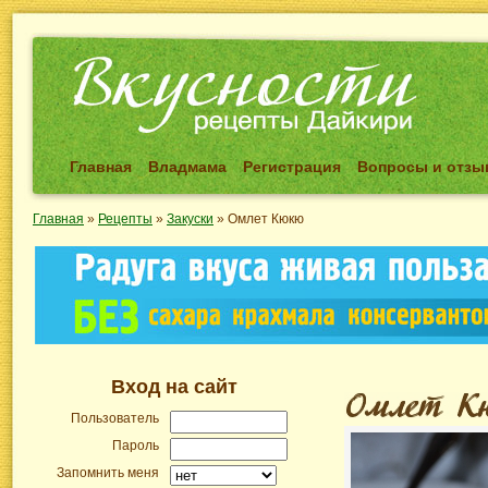
Главная
Владмама
Регистрация
Вопросы и отз
Главная
»
Рецепты
»
Закуски
»
Омлет Кюкю
Вход на сайт
Пользователь
Пароль
Запомнить меня