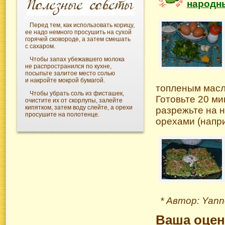
народн
Перед тем, как использовать корицу,
ее надо немного просушить на сухой
горячей сковороде, а затем смешать
с сахаром.
Чтобы запах убежавшего молока
не распространился по кухне,
посыпьте залитое место солью
и накройте мокрой бумагой.
топленым масло
Чтобы убрать соль из фисташек,
Готовьте 20 ми
очистите их от скорлупы, залейте
кипятком, затем воду слейте, а орехи
разрежьте на 
просушите на полотенце.
орехами (напри
* Автор: Yann
Ваша оцен