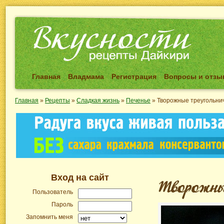
Главная
Владмама
Регистрация
Вопросы и отз
Главная
»
Рецепты
»
Сладкая жизнь
»
Печенье
»
Творожные треугольнич
Вход на сайт
Пользователь
Пароль
Запомнить меня