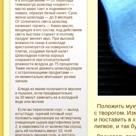
и в холодильнике — От перепада
температур шоколад «седеет» —
масло какао тает и поднимается
наверх, образуя белый налет. Срок
жизни шоколада — до 9 месяцев.
От солнечного света шоколад
начинает горчить — Какао-масло,
входящее в его состав, под действием
света быстрее стареет и поэтому
продукт меняет вкус. При высокой
влажности сахар в шоколаде
кристаллизуется на поверхности
плитки, создавая белый налет.
Шоколадная плитка хорошо
сохранится при относительной
влажности воздуха до 75 процентов.
Также нельзя держать шоколад рядом
с остропахнущими продуктами —
он моментально впитывает резкие
запахи.
Блюда из манки получаются вкуснее
и пышнее, если предварительно
за 30 минут замочить ее в холодной
воде или молоке
Положить муку
Если вы пересолили соус — выход
с творогом. Из
есть! Надо горячий готовый соус
положить нарезанную на четвертинку
и поставить в 
очищенную сырую картофелину (или
липкое, и так 
2, в зависимости от количества соуса),
дать ей полежать минут 10, чтоб
впиталась лишняя соль, и достать