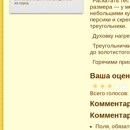
Раскатать тес
из соуса.
размера — у м
небольшими ку
персики и скре
треугольники.
Духовку нагре
Треугольнички
до золотистого
Горячими при
Ваша оцен
Всего голосов:
Коммента
Коммента
Поля, обяза