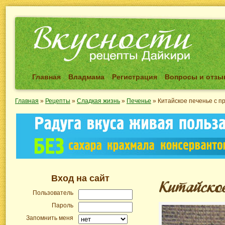
Главная
Владмама
Регистрация
Вопросы и отз
Главная
»
Рецепты
»
Сладкая жизнь
»
Печенье
»
Китайское печенье с п
Вход на сайт
Пользователь
Пароль
Запомнить меня