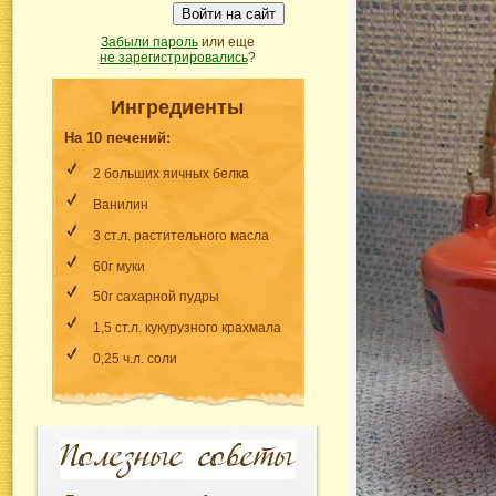
Войти на сайт
Забыли пароль
или еще
не зарегистрировались
?
Ингредиенты
На 10 печений:
2 больших яичных белка
Ванилин
3 ст.л. растительного масла
60г муки
50г сахарной пудры
1,5 ст.л. кукурузного крахмала
0,25 ч.л. соли