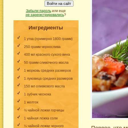
Войти на сайт
Забыли пароль
или еще
не зарегистрировались
?
Ингредиенты
1 утка (примерно 1800 грамм)
250 грамм чернослива
400 мл красного сухого вина
50 грамм сливочного масла
1 морковь средних размеров
1 луковица средних размеров
150 мл оливкового масла
1 зубчик чеснока
1 желток
½ чайной ложки горчицы
1 чайная ложка соли
¼ чайной ложки черного
Первое, что м