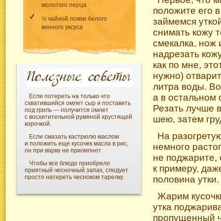
молотого перца
положите его в
½ чайной ложки белого
займемся уткой
винного уксуса
снимать кожу т
смекалка, нож 
надрезать кожу
как по мне, эт
нужно) отварит
литра воды.
Во
а в остальном 
Если потереть на только что
схватившийся омлет сыр и поставить
Резать лучше в
под гриль — получится омлет
с восхитительной румяной хрустящей
шею, затем гру
корочкой.
На разогрету
Если смазать кастрюлю маслом
и положить еще кусочек масла в рис,
немного растоп
он при варке не прилипнет
не поджарите, 
Чтобы все блюдо приобрело
к примеру, да
приятный чесночный запах, следует
просто натереть чесноком тарелку
половина утки.
Жарим кусочки
утка поджарива
пропущенный ч