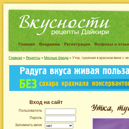
Главная
Владмама
Регистрация
Вопросы и отз
Главная
»
Рецепты
»
Мясные блюда
»
Утка, тушеная в красном вине с ч
Вход на сайт
Пользователь
Пароль
Запомнить меня