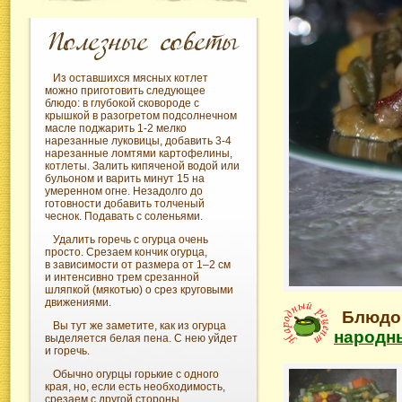
Из оставшихся мясных котлет
можно приготовить следующее
блюдо: в глубокой сковороде с
крышкой в разогретом подсолнечном
масле поджарить 1-2 мелко
нарезанные луковицы, добавить 3-4
нарезанные ломтями картофелины,
котлеты. Залить кипяченой водой или
бульоном и варить минут 15 на
умеренном огне. Незадолго до
готовности добавить толченый
чеснок. Подавать с соленьями.
Удалить горечь с огурца очень
просто. Срезаем кончик огурца,
в зависимости от размера от 1–2 см
и интенсивно трем срезанной
шляпкой (мякотью) о срез круговыми
движениями.
Блюдо 
Вы тут же заметите, как из огурца
народн
выделяется белая пена. С нею уйдет
и горечь.
Обычно огурцы горькие с одного
края, но, если есть необходимость,
срезаем с другой стороны