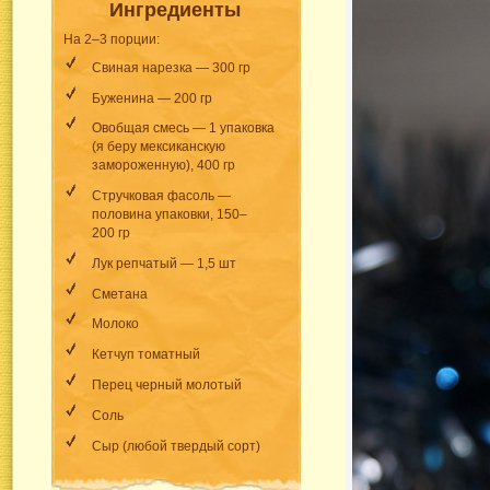
Ингредиенты
На 2–3 порции:
Свиная нарезка — 300 гр
Буженина — 200 гр
Овобщая смесь — 1 упаковка
(я беру мексиканскую
замороженную), 400 гр
Стручковая фасоль —
половина упаковки, 150–
200 гр
Лук репчатый — 1,5 шт
Сметана
Молоко
Кетчуп томатный
Перец черный молотый
Соль
Сыр (любой твердый сорт)