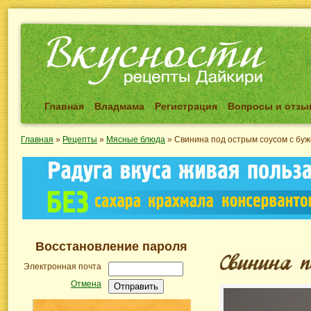
Главная
Владмама
Регистрация
Вопросы и отз
Главная
»
Рецепты
»
Мясные блюда
»
Свинина под острым соусом с бу
Восстановление пароля
Электронная почта
Отмена
Отправить