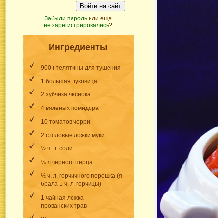
Войти на сайт
Забыли пароль
или еще
не зарегистрировались
?
Ингредиенты
900 г телятины для тушения
1 большая луковица
2 зубчика чеснока
4 вяленых помидора
10 томатов черри
2 столовые ложки муки
½ ч. л. соли
¼ л черного перца
½ ч. л. горчичного порошка (я
брала 1 ч. л. горчицы)
1 чайная ложка
прованских трав