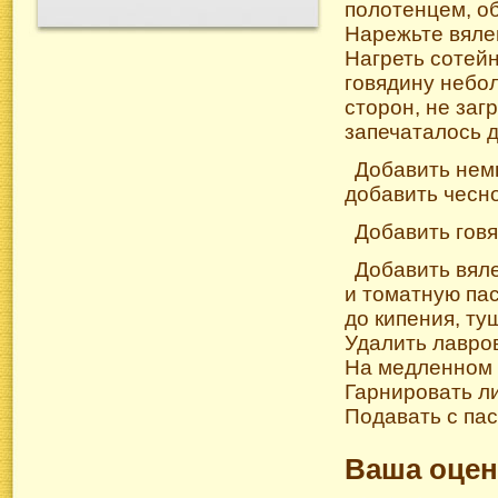
полотенцем, об
Нарежьте вяле
Нагреть сотей
говядину небо
сторон, не заг
запечаталось 
Добавить немн
добавить чесно
Добавить говя
Добавить вял
и томатную пас
до кипения, ту
Удалить лавров
На медленном о
Гарнировать л
Подавать с пас
Ваша оцен