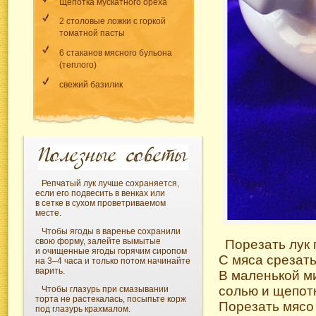
Щепотка мускатного ореха
2 столовые ложки с горкой
томатной пасты
6 стаканов мясного бульона
(теплого)
свежий базилик
Репчатый лук лучше сохраняется,
если его подвесить в венках или
в сетке в сухом проветриваемом
месте.
Чтобы ягоды в варенье сохранили
свою форму, залейте вымытые
Порезать лук 
и очищенные ягоды горячим сиропом
С мяса срезать
на 3–4 часа и только потом начинайте
варить.
В маленькой м
солью и щепотк
Чтобы глазурь при смазывании
торта не растекалась, посыпьте корж
Порезать мясо
под глазурь крахмалом.