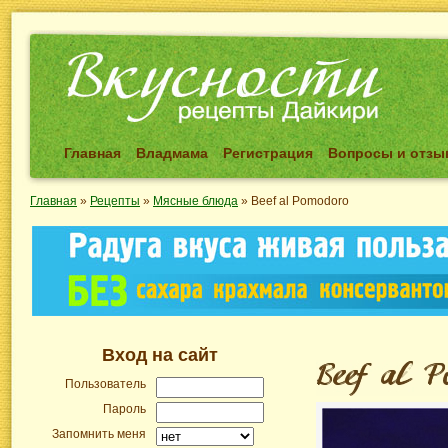
Главная
Владмама
Регистрация
Вопросы и отз
Главная
»
Рецепты
»
Мясные блюда
»
Beef al Pomodoro
Вход на сайт
Пользователь
Пароль
Запомнить меня