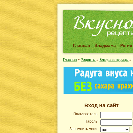
Главная
Владмама
Регис
Главная
»
Рецепты
»
Блюда из курицы
»
Вход на сайт
Пользователь
Пароль
Запомнить меня