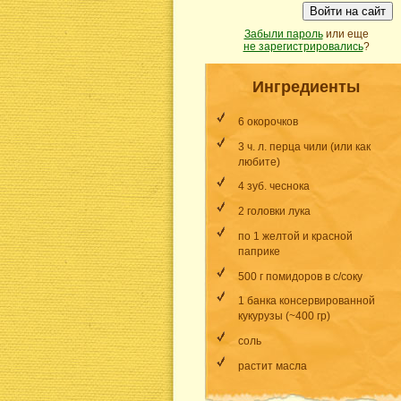
Войти на сайт
Забыли пароль
или еще
не зарегистрировались
?
Ингредиенты
6 окорочков
3 ч. л. перца чили (или как
любите)
4 зуб. чеснока
2 головки лука
по 1 желтой и красной
паприке
500 г помидоров в с/соку
1 банка консервированной
кукурузы (~400 гр)
соль
растит масла