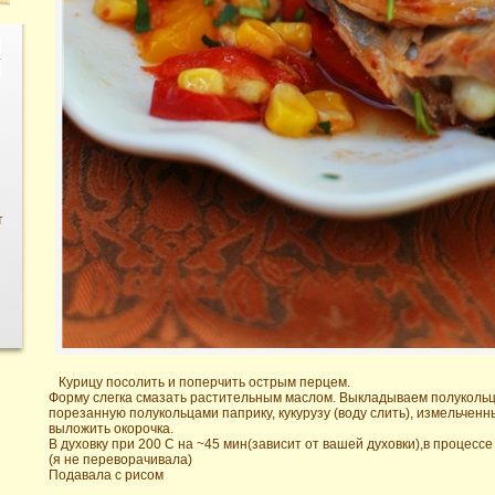
т
Курицу посолить и поперчить острым перцем.
Форму слегка смазать растительным маслом. Выкладываем полукольц
порезанную полукольцами паприку, кукурузу (воду слить), измельченн
выложить окорочка.
В духовку при 200 С на ~45 мин(зависит от вашей духовки),в процесс
(я не переворачивала)
Подавала с рисом