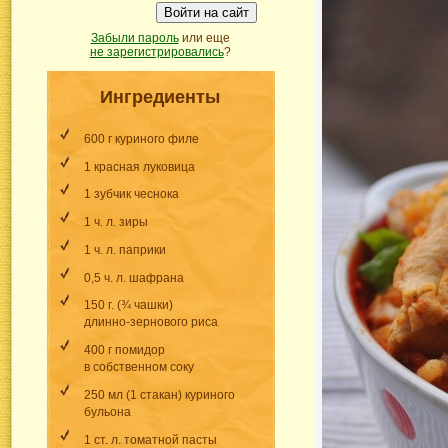
Войти на сайт
Забыли пароль
или еще
не зарегистрировались
?
Ингредиенты
600 г куриного филе
1 красная луковица
1 зубчик чеснока
1 ч. л. зиры
1 ч. л. паприки
0,5 ч. л. шафрана
150 г. (¾ чашки)
длинно-зернового
риса
400 г помидор
в собственном соку
250 мл (1 стакан) куриного
бульона
1 ст. л. томатной пасты