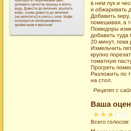
приобретет коричневый цвет,
в нем лук и че
добавить щепотку корицы и влить
воду. Довести до кипения, всыпать
и обжаривать 
кофе, снова довести до кипения
Добавить зиру,
(не кипятить!) и снять с огня. Кофе
получается необыкновенно
помешивая, в 
ароматным и вкусным!
Помидоры измел
добавить туда 
20 минут, пока
Измельчить пе
крупно порезат
томатную пасту
Прогреть помеш
Разложить по 
на стол.
Рецепт с сай
Ваша оцен
Всего голосов: