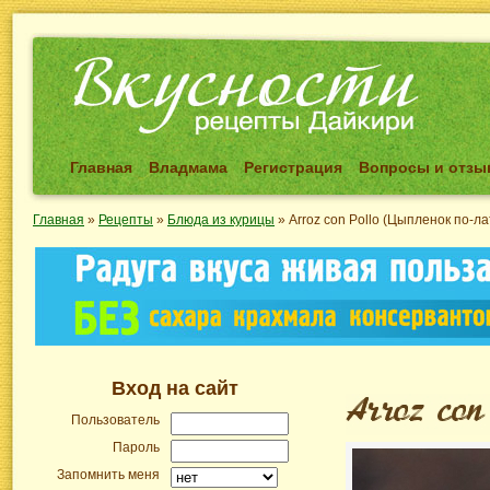
Главная
Владмама
Регистрация
Вопросы и отз
Главная
»
Рецепты
»
Блюда из курицы
»
Arroz con Pollo (Цыпленок по-л
Вход на сайт
Пользователь
Пароль
Запомнить меня