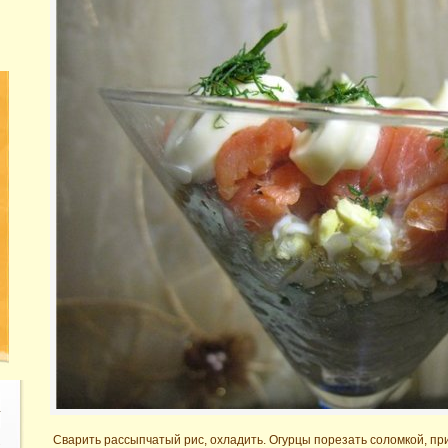
Сварить рассыпчатый рис, охладить. Огурцы порезать соломкой, при
,