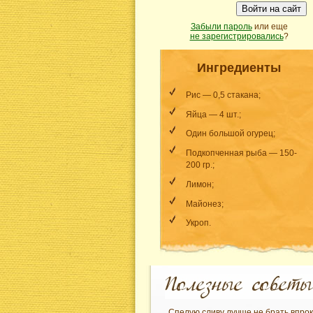
Войти на сайт
Забыли пароль
или еще
не зарегистрировались
?
Ингредиенты
Рис — 0,5 стакана;
Яйца — 4 шт.;
Один большой огурец;
Подкопченная рыба — 150-
200 гр.;
Лимон;
Майонез;
Укроп.
Спелую сливу лучше не брать впрок