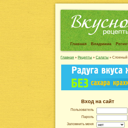
Главная
Владмама
Регис
Главная
»
Рецепты
»
Салаты
»
Слоеный 
Вход на сайт
Пользователь
Пароль
Запомнить меня