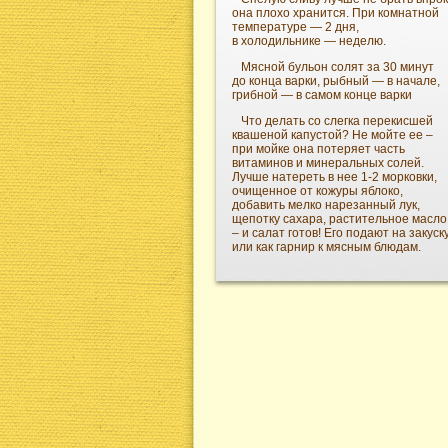
она плохо хранится. При комнатной
температуре — 2 дня,
в холодильнике — неделю.
Мясной бульон солят за 30 минут
до конца варки, рыбный — в начале,
грибной — в самом конце варки
Что делать со слегка перекисшей
квашеной капустой? Не мойте ее –
при мойке она потеряет часть
витаминов и минеральных солей.
Лучше натереть в нее 1-2 морковки,
очищенное от кожуры яблоко,
добавить мелко нарезанный лук,
щепотку сахара, растительное масло
– и салат готов! Его подают на закуск
или как гарнир к мясным блюдам.