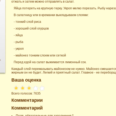
отжать и затем можно отправлять в салат.
Яйца потереть на крупную терку. Укроп мелко порезать. Рыбу нарез
В салатницу или в креманки выкладываем слоями:
- тонкий слой риса
- хороший слой огурцов
- яйца
- рыба
- укроп
- майонез тонким слоем или сеткой
у
Перед едой на салат выжимается лимонный сок.
Каждый слой перемазывать майонезом не нужно. Майонез смешается 
жирным он не будет. Легкий и приятный салат. Главное - не перебор
Ваша оценка
Всего голосов: 7635
Комментарии
Комментарий
Поля, обязательные для заполнения
*
.