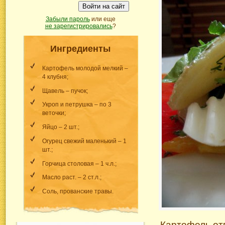
Войти на сайт
Забыли пароль
или еще
не зарегистрировались
?
Ингредиенты
Картофель молодой мелкий –
4 клубня;
Щавель – пучок;
Укроп и петрушка – по 3
веточки;
Яйцо – 2 шт.;
Огурец свежий маленький – 1
шт.;
Горчица столовая – 1 ч.л.;
Масло раст. – 2 ст.л.;
Соль, прованские травы.
Картофель отв