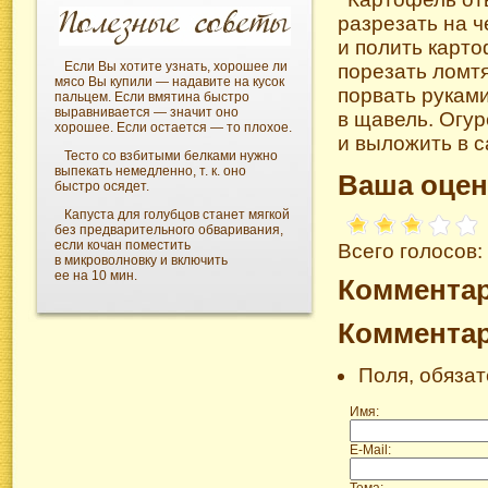
разрезать на 
и полить карто
Если Вы хотите узнать, хорошее ли
порезать ломт
мясо Вы купили — надавите на кусок
порвать рукам
пальцем. Если вмятина быстро
выравнивается — значит оно
в щавель. Огу
хорошее. Если остается — то плохое.
и выложить в 
Тесто со взбитыми белками нужно
выпекать немедленно, т. к. оно
Ваша оцен
быстро осядет.
Капуста для голубцов станет мягкой
без предварительного обваривания,
если кочан поместить
Всего голосов:
в микроволновку и включить
ее на 10 мин.
Коммента
Коммента
Поля, обяза
Имя:
E-Mail:
Тема: