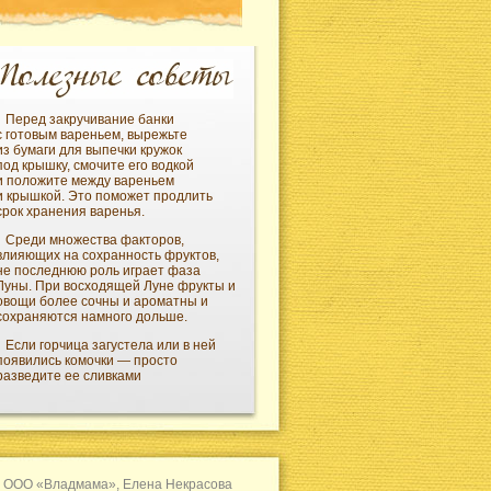
Перед закручивание банки
с готовым вареньем, вырежьте
из бумаги для выпечки кружок
под крышку, смочите его водкой
и положите между вареньем
и крышкой. Это поможет продлить
срок хранения варенья.
Среди множества факторов,
влияющих на сохранность фруктов,
не последнюю роль играет фаза
Луны. При восходящей Луне фрукты и
овощи более сочны и ароматны и
сохраняются намного дольше.
Если горчица загустела или в ней
появились комочки — просто
разведите ее сливками
 ООО «Владмама», Елена Некрасова